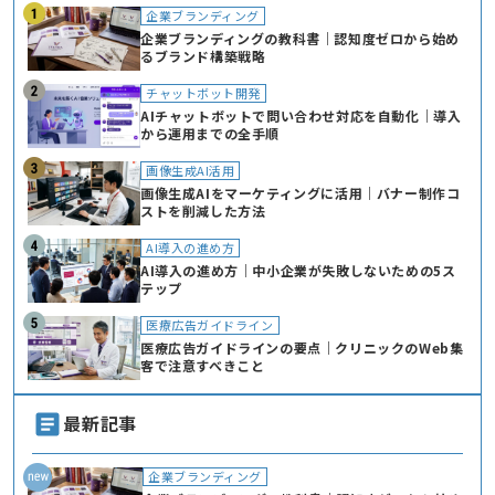
企業ブランディング
企業ブランディングの教科書｜認知度ゼロから始め
るブランド構築戦略
チャットボット開発
AIチャットボットで問い合わせ対応を自動化｜導入
から運用までの全手順
画像生成AI活用
画像生成AIをマーケティングに活用｜バナー制作コ
ストを削減した方法
AI導入の進め方
AI導入の進め方｜中小企業が失敗しないための5ス
テップ
医療広告ガイドライン
医療広告ガイドラインの要点｜クリニックのWeb集
客で注意すべきこと
最新記事
企業ブランディング