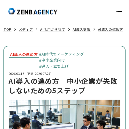
Contact
TOP
メディア
AI活用から探す
AI導入支援
AI導入の進め方
#AI時代のマーケティング
AI導入の進め方
#中小企業向け
#導入・立ち上げ
2026.03.16
（更新: 2026.07.27）
AI導入の進め方｜中小企業が失敗
しないための5ステップ