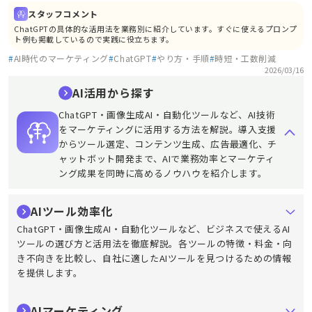
スタッフコメント
ChatGPTの具体的な活用法を業務別に紹介しています。すぐに使えるプロンプ
ト例も掲載しているので実践に役立ちます。
#
AI時代のマーケティング
#
ChatGPT
#
やり方・手順
#
時短・工数削減
2026/03/16
AI活用から探す
ChatGPT・画像生成AI・自動化ツールなど、AI技術
をマーケティングに活用する方法を解説。導入支援
からツール選定、コンテンツ生成、広告最適化、チ
ャットボット開発まで、AIで業務効率とマーケティ
ング成果を同時に高めるノウハウを紹介します。
AIツール効率化
ChatGPT・画像生成AI・自動化ツールなど、ビジネスで使えるAI
ツールの選び方と活用法を徹底解説。各ツールの特徴・料金・向
き不向きを比較し、自社に適したAIツールを見つけるための情報
を提供します。
AIマーケティング