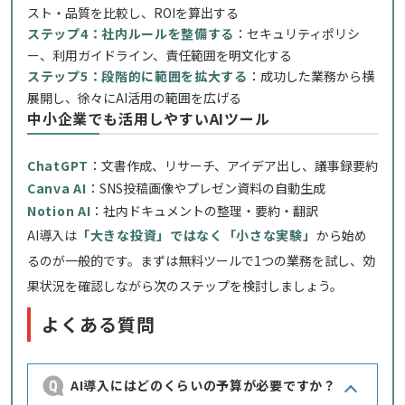
スト・品質を比較し、ROIを算出する
ステップ4：社内ルールを整備する
：セキュリティポリシ
ー、利用ガイドライン、責任範囲を明文化する
ステップ5：段階的に範囲を拡大する
：成功した業務から横
展開し、徐々にAI活用の範囲を広げる
中小企業でも活用しやすいAIツール
ChatGPT
：文書作成、リサーチ、アイデア出し、議事録要約
Canva AI
：SNS投稿画像やプレゼン資料の自動生成
Notion AI
：社内ドキュメントの整理・要約・翻訳
AI導入は
「大きな投資」ではなく「小さな実験」
から始め
るのが一般的です。まずは無料ツールで1つの業務を試し、効
果状況を確認しながら次のステップを検討しましょう。
よくある質問
AI導入にはどのくらいの予算が必要ですか？