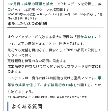
6ヶ月目：成果の確認と拡大
：アクセスデータを分析し、成
果が出ている記事パターンを横展開する
※2025年5月時点の想定ロードマップです ※本数は一例であり、体制や目的により適
切な公開本数は異なります
確認したい3つの原則
オウンドメディアが失敗する最大の原因は
「続かない」
こと
です。以下の原則を守ることで、挫折を防げます。
最初から完璧を目指さず、目安として70%の品質で公開して
リライトで磨く
更新頻度を無理のない範囲に設定する
成果指標をPV数だけでなく問い合わせ数やリード獲得数にも
設定する
コンテンツは一度作れば24時間働き続ける営業マンです。
半
年後の成果を信じて、まずは最初の10本
を公開することか
ら始めましょう。
※記事本数や成果が出る時期は業種・体制・競合状況により異なります
よくある質問