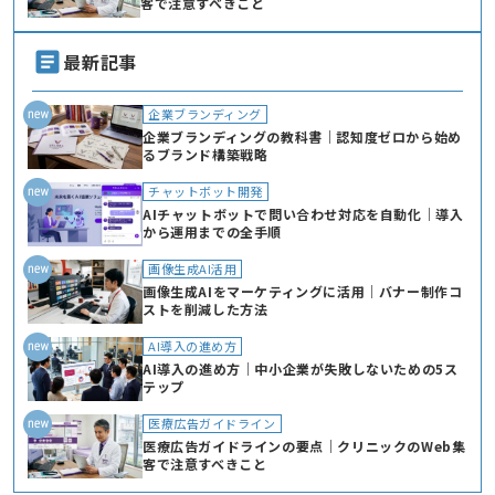
客で注意すべきこと
最新記事
企業ブランディング
企業ブランディングの教科書｜認知度ゼロから始め
るブランド構築戦略
チャットボット開発
AIチャットボットで問い合わせ対応を自動化｜導入
から運用までの全手順
画像生成AI活用
画像生成AIをマーケティングに活用｜バナー制作コ
ストを削減した方法
AI導入の進め方
AI導入の進め方｜中小企業が失敗しないための5ス
テップ
医療広告ガイドライン
医療広告ガイドラインの要点｜クリニックのWeb集
客で注意すべきこと