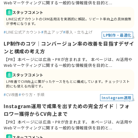
Webマーケティングに関する一般的な情報提供を目的と...
スタッフコメント
LINE公式アカウントのCRM活用法を実践的に解説。リピート率向上の具体施策
が参考になります。
#
LINE公式アカウント
#
売上アップ
#
導入・立ち上げ
LP制作・最適化
2026/03/16
LP制作のコツ｜コンバージョン率の改善を目指すデザイ
ンと構成の考え方
【PR】本ページには広告・PRが含まれます。 本ページは、AI活用や
Webマーケティングに関する一般的な情報提供を目的と...
スタッフコメント
LP改善でCVR向上に繋がったケースをもとに構成しています。チェックリスト
的にも使える内容です。
#
CV改善
#
やり方・手順
Instagram運用
2026/03/16
Instagram運用で成果を出すための完全ガイド｜フォ
ロワー獲得からCV向上まで
【PR】本ページには広告・PRが含まれます。 本ページは、AI活用や
Webマーケティングに関する一般的な情報提供を目的と...
スタッフコメント