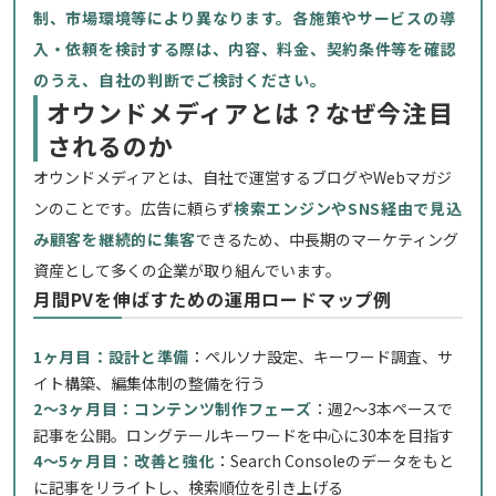
制、市場環境等により異なります。各施策やサービスの導
入・依頼を検討する際は、内容、料金、契約条件等を確認
のうえ、自社の判断でご検討ください。
オウンドメディアとは？なぜ今注目
されるのか
オウンドメディアとは、自社で運営するブログやWebマガジ
ンのことです。広告に頼らず
検索エンジンやSNS経由で見込
み顧客を継続的に集客
できるため、中長期のマーケティング
資産として多くの企業が取り組んでいます。
月間PVを伸ばすための運用ロードマップ例
1ヶ月目：設計と準備
：ペルソナ設定、キーワード調査、サ
イト構築、編集体制の整備を行う
2〜3ヶ月目：コンテンツ制作フェーズ
：週2〜3本ペースで
記事を公開。ロングテールキーワードを中心に30本を目指す
4〜5ヶ月目：改善と強化
：Search Consoleのデータをもと
に記事をリライトし、検索順位を引き上げる