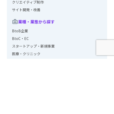
クリエイティブ制作
サイト開発・改善
業種・業態から探す
BtoB企業
BtoC・EC
スタートアップ・新規事業
医療・クリニック
店舗・地域ビジネス
課題・悩みから探す
コスト削減・業務効率化
ブランディング・認知を高めたい
売上・CVRを改善したい
外注・内製化の判断
集客を増やしたい