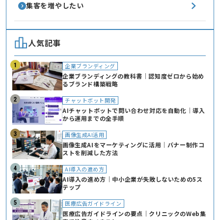
集客を増やしたい
人気記事
企業ブランディング
企業ブランディングの教科書｜認知度ゼロから始め
るブランド構築戦略
チャットボット開発
AIチャットボットで問い合わせ対応を自動化｜導入
から運用までの全手順
画像生成AI活用
画像生成AIをマーケティングに活用｜バナー制作コ
ストを削減した方法
AI導入の進め方
AI導入の進め方｜中小企業が失敗しないための5ス
テップ
医療広告ガイドライン
医療広告ガイドラインの要点｜クリニックのWeb集