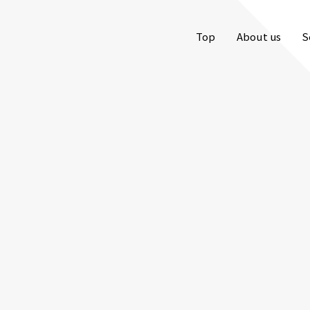
Top
About us
S